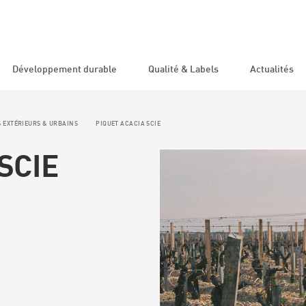
Développement durable
Qualité & Labels
Actualités
EXTÉRIEURS & URBAINS
PIQUET ACACIA SCIE
Offres part
SCIE
ISERIE
AMÉNAGEMENTS
EXTÉRIEURS & URBAI
 DE MENUISERIE
BARDAGES VOLIGE
BARDAGES CLIN
SSADE / CLÔTURE
BARRIERE BOIS ROND
IERE BOIS RONDS
BOIS DE SCIAGE EXTE
VELLE
GANIVELLE
SSADE
LAME DE TERRASSE