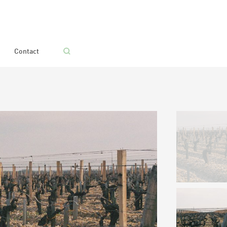
Contact
iculiers
CONSTRUCTION
NS
BOIS D’OSSATURE
BOIS DE SCIAGE
S
PALISSADE / CLÔTURE
RIEUR
BARRIERE BOIS RONDS
GANIVELLE