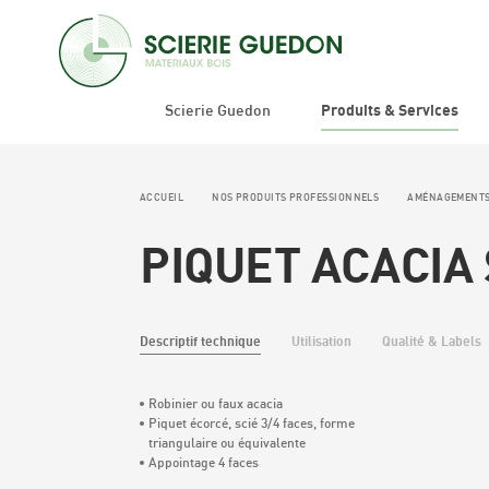
Scierie Guedon
Produits & Services
ACCUEIL
NOS PRODUITS PROFESSIONNELS
AMÉNAGEMENTS 
Offres professionnels
PIQUET ACACIA 
Rechercher:
AMÉNAGEMENTS
MENU
EXTÉRIEURS & URBAINS
Descriptif technique
Utilisation
Qualité & Labels
BOIS
BARDAGES VOLIGE
BARDAGES CLIN
PALI
Robinier ou faux acacia
BARRIERE BOIS RONDS
Piquet écorcé, scié 3/4 faces, forme
BOIS DE SCIAGE EXTERIEUR
BARR
triangulaire ou équivalente
GANIVELLE
GANI
Appointage 4 faces
LAME DE TERRASSE
PALI