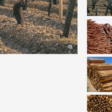
PALISSADE
AITE
PIQUET PIN ECORCE TRAITE
ECORCE
PIQUET PIN FRAISE TRAITE
PIQUET CHÂTAIGNER ECORCE
RAITE
PIQUET ACACIA SCIE