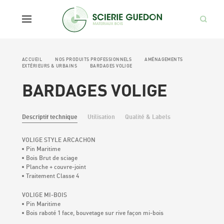
ACCUEIL
NOS PRODUITS PROFESSIONNELS
AMÉNAGEMENTS
EXTÉRIEURS & URBAINS
BARDAGES VOLIGE
BARDAGES VOLIGE
Descriptif technique
Utilisation
Qualité & Labels
Scierie Guedon
Rechercher:
VOLIGE STYLE ARCACHON
Pin Maritime
Bois Brut de sciage
Produits & Services
Planche + couvre-joint
Traitement Classe 4
Développement durable
VOLIGE MI-BOIS
Pin Maritime
Bois raboté 1 face, bouvetage sur rive façon mi-bois